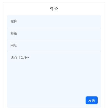
评 论
发送