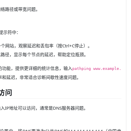
网络路径或带宽问题。
提示符中：
g一个网站，观察延迟和丢包率（按Ctrl+C停止）。
包路径，显示每个节点的延迟，帮助定位瓶颈。
ert的功能，提供更详细的统计信息，输入
pathping www.example.
率和延迟，非常适合诊断间歇性速度问题。
访问
入IP地址可以访问，通常是DNS服务器问题。
置中，将DNS更改为公共DNS如114.114.114.114（中国电