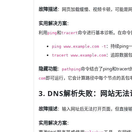
故障描述
：网页加载缓慢、视频卡顿，可能是
实用解决方案
：
利用
和
命令进行基本诊断。在命令
ping
tracert
：持续pin
ping www.example.com -t
：追踪数据
tracert www.example.com
隐藏功能
：
命令结合了ping和trac
pathping
即可运行，它会计算路径中每个节点的丢包
com
3. DNS解析失败：网站无法
故障描述
：输入网址后无法打开页面，但直接输
实用解决方案
：
更改DNS服务器或使用
工具。在网络设