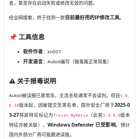
息，甚至存在启动失败或修改无效的问题。
目前最好用的IP修改工具
经全网搜索，终于找到一款
。
📌 工具信息
软件作者
：kn007
开发语言
：Autoit编写（报毒属正常现象）
⚠️ 关于报毒说明
Autoit被误报已是常态，主流杀软通常不会误判。但自
5.0.
2025-0
版本起，因被提交至黑名单，国外安全厂商于
6.10
3-27
将其特征标记为
（此前
版本
Trojan.Nymeria
5.0.6.9
Windows Defender 已受影响
特征亦被关联），
。预计
国内外部分厂商可能跟进误报。